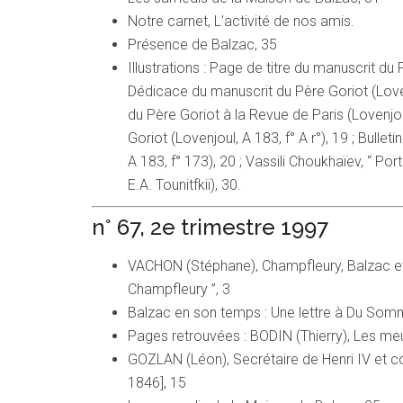
Notre carnet, L’activité de nos amis.
Présence de Balzac, 35
Illustrations : Page de titre du manuscrit du 
Dédicace du manuscrit du Père Goriot (Lovenj
du Père Goriot à la Revue de Paris (Lovenjou
Goriot (Lovenjoul, A 183, f° A r°), 19 ; Bullet
A 183, f° 173), 20 ; Vassili Choukhaïev, “ P
E.A. Tounitfkii), 30.
n° 67, 2e trimestre 1997
VACHON (Stéphane), Champfleury, Balzac et 
Champfleury ”, 3
Balzac en son temps : Une lettre à Du Somme
Pages retrouvées : BODIN (Thierry), Les meu
GOZLAN (Léon), Secrétaire de Henri IV et 
1846], 15