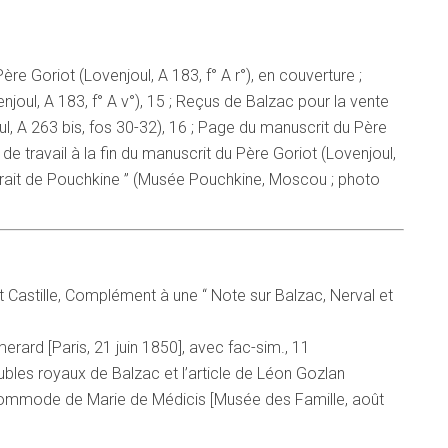
Père Goriot (Lovenjoul, A 183, f° A r°), en couverture ;
oul, A 183, f° A v°), 15 ; Reçus de Balzac pour la vente
l, A 263 bis, fos 30-32), 16 ; Page du manuscrit du Père
in de travail à la fin du manuscrit du Père Goriot (Lovenjoul,
ortrait de Pouchkine ” (Musée Pouchkine, Moscou ; photo
Castille, Complément à une “ Note sur Balzac, Nerval et
rard [Paris, 21 juin 1850], avec fac-sim., 11
bles royaux de Balzac et l’article de Léon Gozlan
commode de Marie de Médicis [Musée des Famille, août