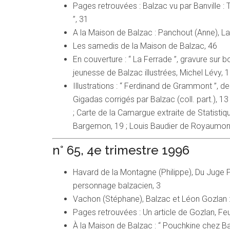
Pages retrouvées : Balzac vu par Banville : 
”, 31
A la Maison de Balzac : Panchout (Anne), L
Les samedis de la Maison de Balzac, 46
En couverture : “ La Ferrade ”, gravure su
jeunesse de Balzac illustrées, Michel Lévy, 1
Illustrations : “ Ferdinand de Grammont ”, d
Gigadas corrigés par Balzac (coll. part.), 1
; Carte de la Camargue extraite de Statist
Bargemon, 19 ; Louis Baudier de Royaumont
n° 65, 4e trimestre 1996
Havard de la Montagne (Philippe), Du Juge 
personnage balzacien, 3
Vachon (Stéphane), Balzac et Léon Gozlan : a
Pages retrouvées : Un article de Gozlan, F
À la Maison de Balzac : “ Pouchkine chez Ba