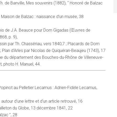
Th. de Banville, Mes souvenirs (1882), “ Honoré de Balzac
a Maison de Balzac : naissance d’un musée, 38
r bois de J.A. Beauce pour Dom Gigadas (Œuvres de
868, p. 9),
essin par Th. Chassériau, vers 1840,7 ; Placards de Dom
3 ; Plan d’Arles par Nicolas de Quiquéran-Beaujeu (1743), 17
ique du département des Bouches-du-Rhône de Villeneuve-
, photo H. Manuel, 44.
Popinot au Pelletier Lecamus : Adrien-Fidèle Lecamus,
utour d’une lettre et d’un article retrouvé, 16
euilleton du Globe, 13 décembre 1841, 22
lzac ”, 28