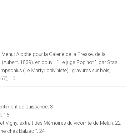
de Menut Alophe pour la Galerie de la Presse, de la
(Aubert, 1839), en couv. ; “ Le juge Popinot ”, par Staal
Lampsonius (Le Martyr calviniste) ; gravures sur bois,
67), 10.
entiment de puissance, 3
t, 16
et Vigny, extrait des Mémoires du vicomte de Melun, 22
ine chez Balzac ”, 24