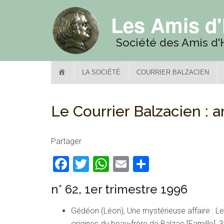
Les Amis d
Société des Amis d
HOME
LA SOCIÉTÉ
COURRIER BALZACIEN
Le Courrier Balzacien : 
Partager
Facebook
Twitter
WhatsApp
Email
Partager
n° 62, 1er trimestre 1996
Gédéon (Léon), Une mystérieuse affaire : L
origines du beau-frère de Balzac [Famille], 3