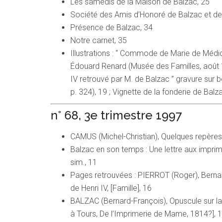
Les samedis de la Maison de Balzac, 25
Société des Amis d’Honoré de Balzac et de
Présence de Balzac, 34
Notre carnet, 35
Illustrations : “ Commode de Marie de Médic
Édouard Renard (Musée des Familles, août 18
IV retrouvé par M. de Balzac ” gravure sur
p. 324), 19 ; Vignette de la fonderie de Balz
n° 68, 3e trimestre 1997
CAMUS (Michel-Christian), Quelques repères c
Balzac en son temps : Une lettre aux imprime
sim., 11
Pages retrouvées : PIERROT (Roger), Bernar
de Henri IV, [Famille], 16
BALZAC (Bernard-François), Opuscule sur la s
à Tours, De l’Imprimerie de Mame, 1814?], 