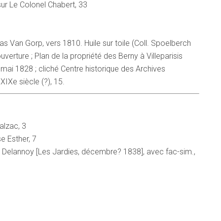
sur Le Colonel Chabert, 33
olas Van Gorp, vers 1810. Huile sur toile (Coll. Spoelberch
ouverture ; Plan de la propriété des Berny à Villeparisis
 mai 1828 ; cliché Centre historique des Archives
 XIXe siècle (?), 15.
alzac, 3
e Esther, 7
 Delannoy [Les Jardies, décembre? 1838], avec fac-sim.,