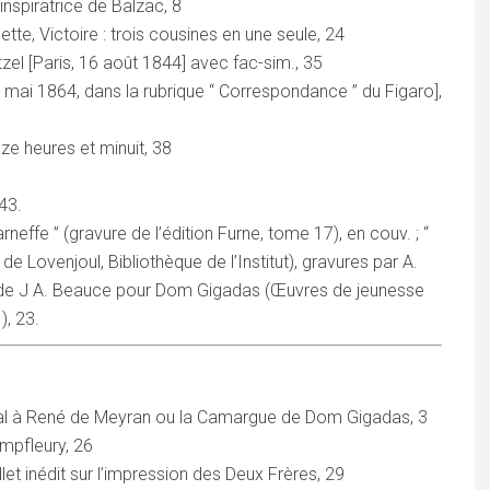
nspiratrice de Balzac, 8
tte, Victoire : trois cousines en une seule, 24
tzel [Paris, 16 août 1844] avec fac-sim., 35
 mai 1864, dans la rubrique “ Correspondance ” du Figaro],
ze heures et minuit, 38
43.
arneffe ” (gravure de l’édition Furne, tome 17), en couv. ; “
de Lovenjoul, Bibliothèque de l’Institut), gravures par A.
is de J A. Beauce pour Dom Gigadas (Œuvres de jeunesse
), 23.
val à René de Meyran ou la Camargue de Dom Gigadas, 3
ampfleury, 26
llet inédit sur l’impression des Deux Frères, 29