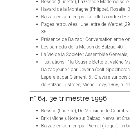
Besson (Lucette), La Grande Mademoiselle i
Havard de la Montagne (Philippe), Rosalie, Be
Balzac en son temps : Un billet à ordre d’He
Pages retrouvées : Une lettre de Werdet [29
36
Présence de Balzac : Conversation entre on
Les samedis de la Maison de Balzac, 40
La Vie de la Société : Assemblée Générale, 
Illustrations : “ la Cousine Bette et Valérie M
Balzac jeune ” par Devéria (coll. Spoelberch 
Lepère et par Clément, 5 ; Gravure sur bo
de Balzac illustrées, Michel Lévy, 1868, p. 41
n° 64, 3e trimestre 1996
Besson (Lucette), De Monsieur de Courchi
Brix (Michel), Note sur Balzac, Nerval et Ch
Balzac en son temps : Pierrot (Roger),: un bi