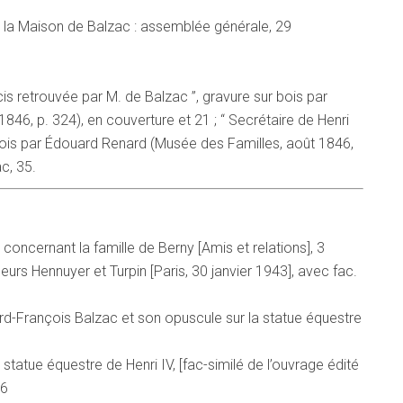
 la Maison de Balzac : assemblée générale, 29
is retrouvée par M. de Balzac ”, gravure sur bois par
46, p. 324), en couverture et 21 ; “ Secrétaire de Henri
 bois par Édouard Renard (Musée des Familles, août 1846,
ac, 35.
oncernant la famille de Berny [Amis et relations], 3
urs Hennuyer et Turpin [Paris, 30 janvier 1943], avec fac.
d-François Balzac et son opuscule sur la statue équestre
tatue équestre de Henri IV, [fac-similé de l’ouvrage édité
16