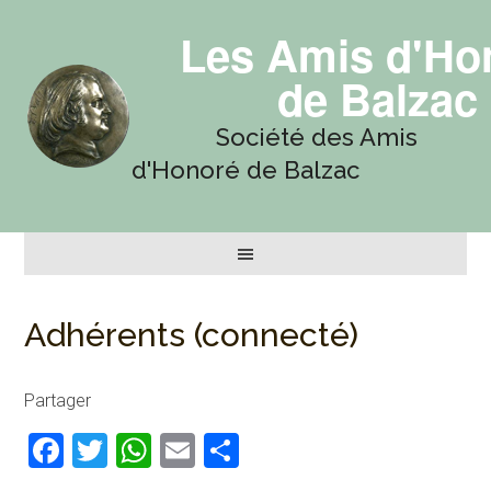
Les Amis d'Ho
de Balzac
Société des Amis
d'Honoré de Balzac
Adhérents (connecté)
Partager
Facebook
Twitter
WhatsApp
Email
Partager