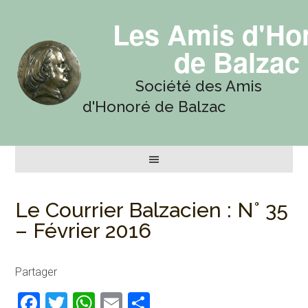
Les Amis d'Ho
de Balzac
Société des Amis
d'Honoré de Balzac
Le Courrier Balzacien : N° 35
– Février 2016
Partager
Facebook
Twitter
WhatsApp
Email
Partager