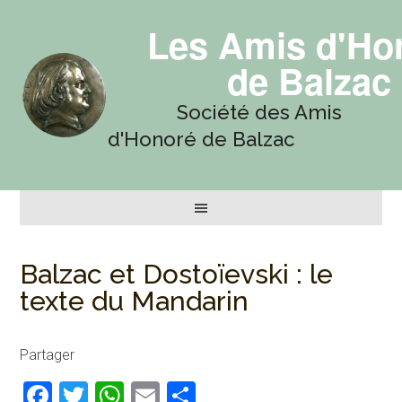
Les Amis d'Ho
de Balzac
Société des Amis
d'Honoré de Balzac
Balzac et Dostoïevski : le
texte du Mandarin
Partager
Facebook
Twitter
WhatsApp
Email
Partager